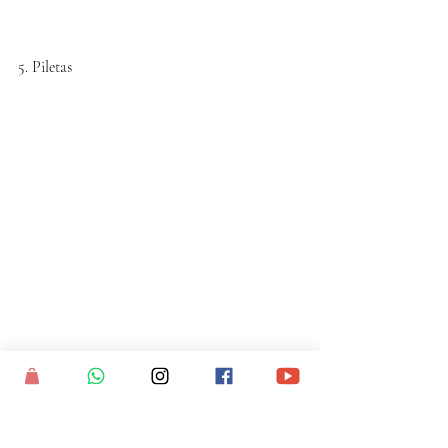
5. Piletas
Ya sabemos que el frío aun perduda pero... 