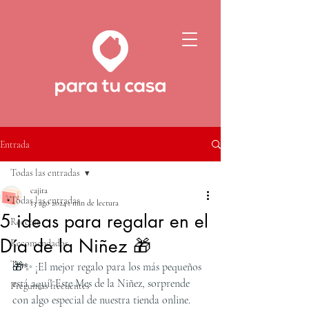
Entrada
Todas las entradas
cajita
Todas las entradas
13 ago 2024
1 min de lectura
5 ideas para regalar en el
Recetas
Día de la Niñez 🎁
Recomendados
Tips
🎁✨ ¡El mejor regalo para los más pequeños 
está aquí! Este Mes de la Niñez, sorprende 
Preguntas frecuentes
con algo especial de nuestra tienda online. 