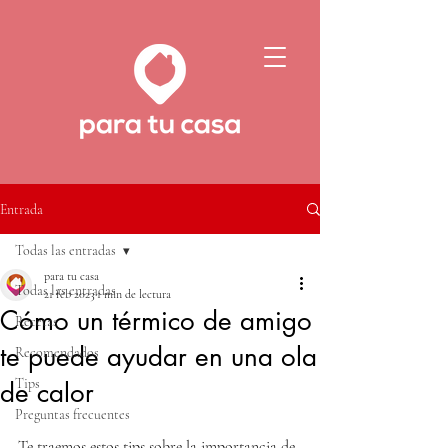
Entrada
Todas las entradas
para tu casa
Todas las entradas
21 feb 2023
1 min de lectura
Cómo un térmico de amigo
Recetas
te puede ayudar en una ola
Recomendados
Tips
de calor
Preguntas frecuentes
Te traemos estos tips sobre la importancia de 