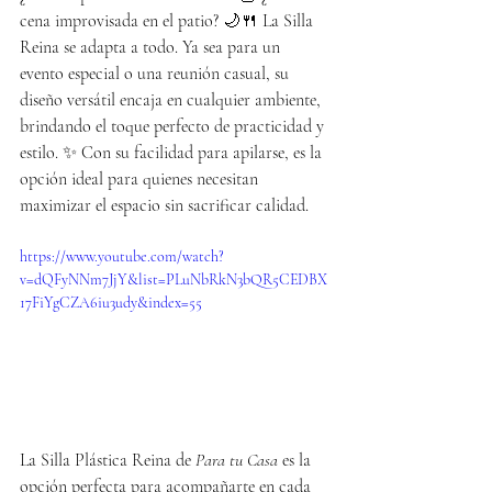
cena improvisada en el patio? 🌙🍴 La Silla 
Reina se adapta a todo. Ya sea para un 
evento especial o una reunión casual, su 
diseño versátil encaja en cualquier ambiente, 
brindando el toque perfecto de practicidad y 
estilo. ✨ Con su facilidad para apilarse, es la 
opción ideal para quienes necesitan 
maximizar el espacio sin sacrificar calidad. 
https://www.youtube.com/watch?
v=dQFyNNm7JjY&list=PLuNbRkN3bQR5CEDBX
17FiYgCZA6iu3udy&index=55
La Silla Plástica Reina de 
Para tu Casa
 es la 
opción perfecta para acompañarte en cada 