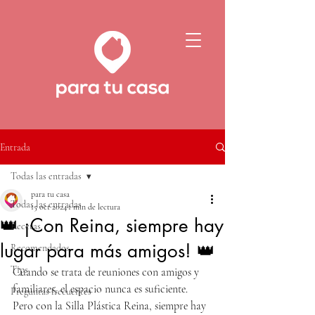
Entrada
Todas las entradas
para tu casa
Todas las entradas
15 oct 2024
1 min de lectura
👑 ¡Con Reina, siempre hay
Recetas
lugar para más amigos! 👑
Recomendados
Tips
Cuando se trata de reuniones con amigos y 
familiares, el espacio nunca es suficiente. 
Preguntas frecuentes
Pero con la Silla Plástica Reina, siempre hay 