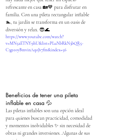
refrescante en casa 🏡💙 para disfrutar en 
familia. Con una pileta rectangular inflable 
🏊, tu jardín se transforma en un oasis de 
diversión y relax. 😎🌊
https://www.youtube.com/watch?
v=MN5aETNY9hU&list=PLuNbRkN3bQR5-
C3gs10yBmvinAqoJv7fm&index=56
Beneficios de tener una pileta 
inflable en casa 💦
Las piletas inflables son una opción ideal 
para quienes buscan practicidad, comodidad 
y momentos inolvidables ✨ sin necesidad de 
obras ni grandes inversiones. Algunas de sus 