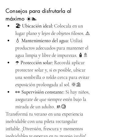
Consejos para disfrutarla al 
máximo ☀️🏊
🏖️ 
Ubicación ideal:
 Colocala en un 
lugar plano y lejos de objetos filosos. ⚠️
💧 
Mantenimiento del agua:
 Utilizá 
productos adecuados para mantener el 
agua limpia y libre de impurezas. 🧴🚿
☂️ 
Protección solar:
 Recordá aplicar 
protector solar y, si es posible, ubicar 
una sombrilla o toldo cerca para evitar 
exposición prolongada al sol. 🌞⛱️
👀 
Supervisión constante:
 Si hay niños, 
asegurate de que siempre estén bajo la 
mirada de un adulto. 🚸🧐
Transformá tu verano en una experiencia 
inolvidable con una pileta rectangular 
inflable. ¡Diversión, frescura y momentos 
inolvidables te esperan en tu propio jardín! 