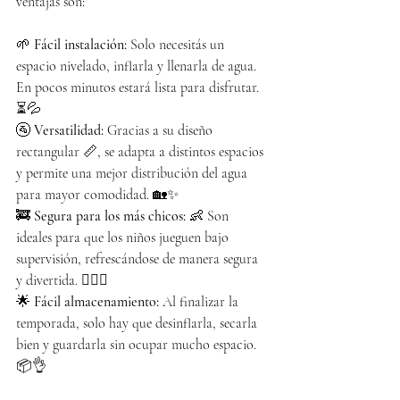
ventajas son:
🌱 
Fácil instalación:
 Solo necesitás un 
espacio nivelado, inflarla y llenarla de agua. 
En pocos minutos estará lista para disfrutar. 
⏳💦
🚰 
Versatilidad:
 Gracias a su diseño 
rectangular 📏, se adapta a distintos espacios 
y permite una mejor distribución del agua 
para mayor comodidad. 🏡✨
🚒 
Segura para los más chicos:
 👶 Son 
ideales para que los niños jueguen bajo 
supervisión, refrescándose de manera segura 
y divertida. 🏊‍♂️💙
🌟 
Fácil almacenamiento:
 Al finalizar la 
temporada, solo hay que desinflarla, secarla 
bien y guardarla sin ocupar mucho espacio. 
📦👌