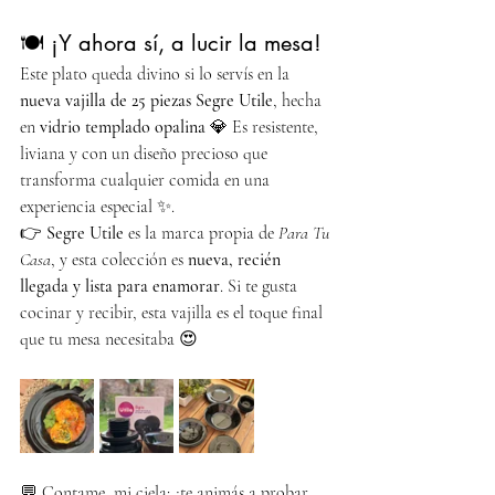
🍽️ ¡Y ahora sí, a lucir la mesa!
Este plato queda divino si lo servís en la 
nueva vajilla de 25 piezas Segre Utile
, hecha 
en 
vidrio templado opalina
 💎 Es resistente, 
liviana y con un diseño precioso que 
transforma cualquier comida en una 
experiencia especial ✨.
👉 
Segre Utile
 es la marca propia de 
Para Tu 
Casa
, y esta colección es 
nueva, recién 
llegada y lista para enamorar
. Si te gusta 
cocinar y recibir, esta vajilla es el toque final 
que tu mesa necesitaba 😍
💬 Contame, mi ciela: ¿te animás a probar 