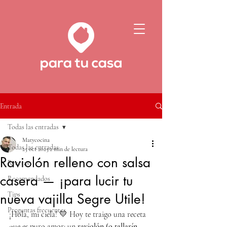
Entrada
Todas las entradas
Matycocina
Todas las entradas
25 oct 2025
2 min de lectura
Raviolón relleno con salsa
Recetas
casera — ¡para lucir tu
Recomendados
Tips
nueva vajilla Segre Utile!
Preguntas frecuentes
¡Hola, mi ciela! 💛 Hoy te traigo una receta 
que es puro amor: un 
raviolón (o tallarín 