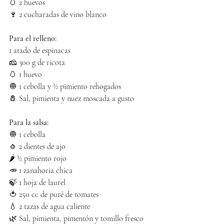
🥚 2 huevos
🍷 2 cucharadas de vino blanco
Para el relleno:
1 atado de espinacas
🧀 300 g de ricota
🥚 1 huevo
🧅 1 cebolla y ½ pimiento rehogados
🧂 Sal, pimienta y nuez moscada a gusto
Para la salsa:
🧅 1 cebolla
🧄 2 dientes de ajo
🌶️ ½ pimiento rojo
🥕 1 zanahoria chica
🍃 1 hoja de laurel
🍅 250 cc de puré de tomates
💧 2 tazas de agua caliente
🌿 Sal, pimienta, pimentón y tomillo fresco