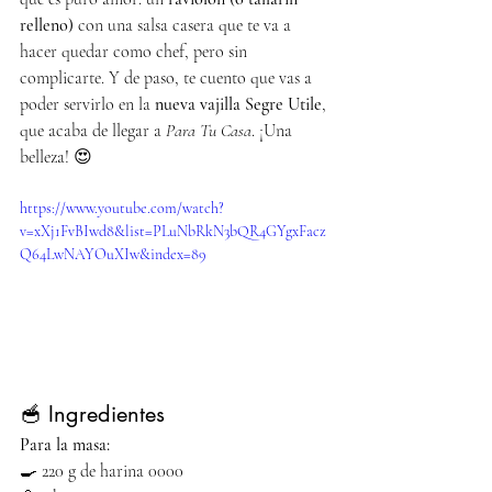
relleno)
 con una salsa casera que te va a 
hacer quedar como chef, pero sin 
complicarte. Y de paso, te cuento que vas a 
poder servirlo en la 
nueva vajilla Segre Utile
, 
que acaba de llegar a 
Para Tu Casa
. ¡Una 
belleza! 😍
https://www.youtube.com/watch?
v=xXj1FvBIwd8&list=PLuNbRkN3bQR4GYgxFacz
Q64LwNAYOuXIw&index=89
🥣 Ingredientes
Para la masa:
🍳 220 g de harina 0000