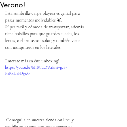
Verano!
Ésta sombrilla-carpa playera es genial para 
pasar momentos inolvidables 🤩. 
Súper fácil y cómoda de transportar, además 
tiene bolsillos para que guardes el celu, los 
lentes, o el protector solar; y también viene 
con mosquiteros en los laterales.
Enterate más en éste unboxing!
https://youtu.be/EIr8CudYA1E?si=g28-
PaKkUaFDj9X-
 Conseguila en nuestra tienda on line! y 
recibila en tu casa con envío seguro de 