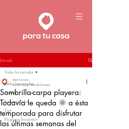
Entrada
Todas las entradas
para tu casa
Todas las entradas
29 feb 2024
1 min de lectura
Sombrilla-carpa playera:
Recetas
Todavía le queda 🌞 a ésta
Recomendados
Tips
temporada para disfrutar
Preguntas frecuentes
las últimas semanas del