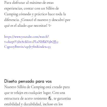
Para disfrutar al máximo de estas 
experiencias, contar con un Sillón de 
Camping cómodo y práctico hace toda la 
diferencia. ¡Conocé el nuestro y descubrí por 
qué es el aliado que necesitas! ✨
https://www.youtube.com/watch?
v=dazprV9bc8c&list=PLuNbRkN3bQR5-
C3gs10yBmvinAqoJv7fm&index=53
Diseño pensado para vos
Nuestro Sillón de Camping está creado para 
que te relajes en cualquier lugar. Con una 
estructura de acero resistente 💪, te garantiza 
estabilidad y durabilidad, incluso en los 