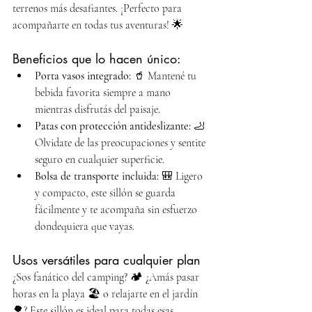
terrenos más desafiantes. ¡Perfecto para 
acompañarte en todas tus aventuras! 🌟
Beneficios que lo hacen único:
Porta vasos integrado:
 🥤 Mantené tu 
bebida favorita siempre a mano 
mientras disfrutás del paisaje.
Patas con protección antideslizante:
 🦶 
Olvidate de las preocupaciones y sentite 
seguro en cualquier superficie.
Bolsa de transporte incluida:
 🎒 Ligero 
y compacto, este sillón se guarda 
fácilmente y te acompaña sin esfuerzo 
dondequiera que vayas.
Usos versátiles para cualquier plan
¿Sos fanático del camping? 🏕️ ¿Amás pasar 
horas en la playa 🏖️ o relajarte en el jardín 
🌳? Este sillón es ideal para todas esas 