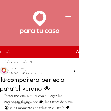
Entrada
Todas las entradas
para tu casa
Todas las entradas
21 ene 2025
1 min de lectura
Tu compañero perfecto
Recetas
para el verano 🌟
Recomendados
Tips
El verano está aquí, y con él llegan las 
escapadas al aire libre 🏕️, las tardes de playa 
Preguntas frecuentes
🏖️ y los momentos de relax en el jardín 🌳. 