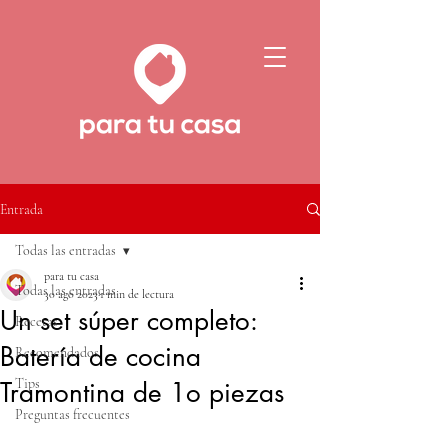
Entrada
Todas las entradas
para tu casa
Todas las entradas
30 ago 2023
1 min de lectura
Un set súper completo:
Recetas
Batería de cocina
Recomendados
Tips
Tramontina de 1o piezas
Preguntas frecuentes