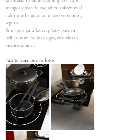
la abrasión y facilita su limpieza. Con 
mangos y asas de baquelita resistentes al 
calor que brindan un manejo cómodo y 
seguro.
Son aptas para lavavajillas y pueden 
utilizarse en cocinas a gas, eléctricas y 
vitrocerámicas.
Acá te traemos más fotos!