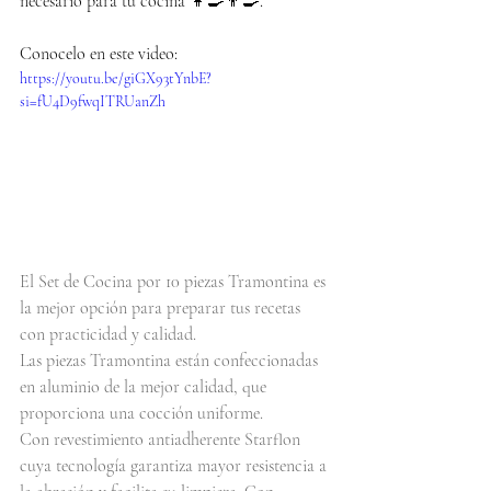
necesario para tu cocina 👩‍🍳👨‍🍳.
Conocelo en este video:
https://youtu.be/giGX93tYnbE?
si=fU4D9fwqITRUanZh
El Set de Cocina por 10 piezas Tramontina es 
la mejor opción para preparar tus recetas 
con practicidad y calidad.
Las piezas Tramontina están confeccionadas 
en aluminio de la mejor calidad, que 
proporciona una cocción uniforme.
Con revestimiento antiadherente Starflon 
cuya tecnología garantiza mayor resistencia a 