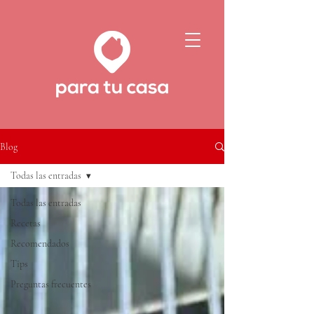
Blog
Todas las entradas
Todas las entradas
Recetas
Recomendados
Tips
Preguntas frecuentes