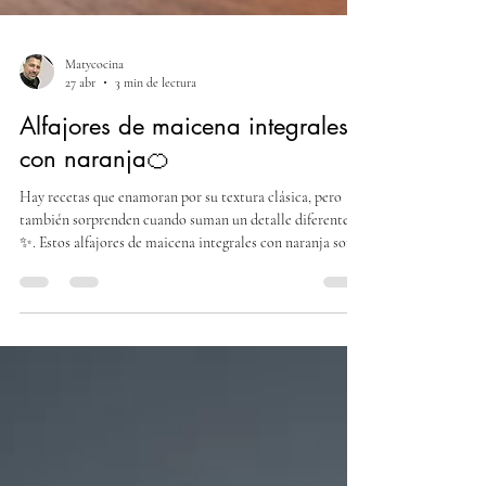
Matycocina
27 abr
3 min de lectura
Alfajores de maicena integrales
con naranja🍊
Hay recetas que enamoran por su textura clásica, pero
también sorprenden cuando suman un detalle diferente
✨. Estos alfajores de maicena integrales con naranja son
una versión más liviana y original de un favorito de
siempre, con un toque cítrico que los hace únicos. En esta
ocasión, la receta llega gracias a una seguidora que ganó
un sorteo y propuso este desafío especial 💫. Matycocina