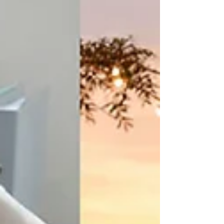
de remolacha con masa sin huevos son una opción casera,
fácil y muy vistosa para llevar la pasta fresca a otro nivel.
En esta ocasión, Matycocina comparte una forma práctica
de preparar una masa diferente, donde la remolacha
aporta color, sabor suave y una textura perfecta para
trabajar. El resultado es una pasta rellena irresistible,
ideal para acompañar con tu sal