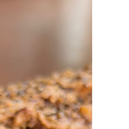
tus espacios con más confort y
ahorro
Arranca la temporada fuerte del año y en Para Tu Casa lo
sabemos: cambian las rutinas, cambian los planes y
también cambian los espacios. 🌿Ya sea para disfrutar
más tiempo al aire libre o para prepararte para el estudio
y el trabajo en casa, este es el momento ideal para renovar
y aprovechar beneficios reales. Por eso lanzamos dos
promociones pensadas para acompañarte en distintos
momentos del día : una para compartir y disfrutar en
exterior, y otra para mejorar tu comodida