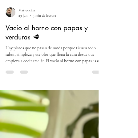
Matycocina
29 jun
3 min de lectura
Vacío al horno con papas y
verduras 🥩
Hay platos que no pasan de moda porque tienen todo:
sabor, simpleza y ese olor que llena la casa desde que
empieza a cocinarse ✨. El vacío al horno con papas es uno
de esos clásicos que siempre sale bien y que convoca a
toda la familia alrededor de la mesa. Esta receta llega con
todos los secretos para lograr una carne tierna, jugosa y
con las verduras perfectamente integradas. El toque de
mostaza y el vino blanco hacen toda la diferencia 🍷, y el
resultado es un plato comple