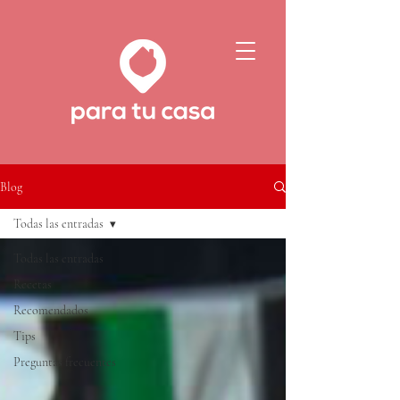
Blog
Todas las entradas
Todas las entradas
Recetas
Recomendados
Tips
Preguntas frecuentes