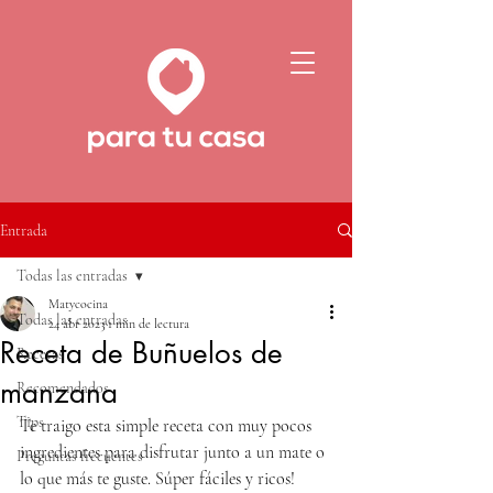
Entrada
Todas las entradas
Matycocina
Todas las entradas
24 abr 2023
1 min de lectura
Receta de Buñuelos de
Recetas
manzana
Recomendados
Tips
Te traigo esta simple receta con muy pocos 
ingredientes para disfrutar junto a un mate o 
Preguntas frecuentes
lo que más te guste. Súper fáciles y ricos!