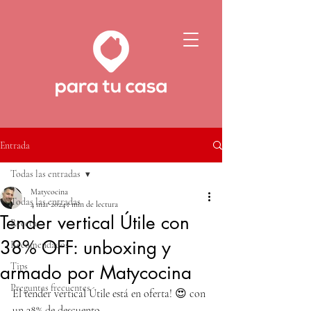
Entrada
Todas las entradas
Matycocina
Todas las entradas
4 mar 2024
1 min de lectura
Tender vertical Útile con
Recetas
38% OFF: unboxing y
Recomendados
Tips
armado por Matycocina
Preguntas frecuentes
El tender vertical Útile está en oferta! 😍 con 
un 38% de descuento