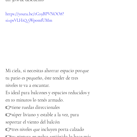
https://youtu.be/rG19BPVNOO8?
si=psVLHiQAWpomfUMm
Mi ciela, si necesitas ahorrar espacio porque 
tu patio es pequeño, éste tender de tres 
niveles te va a encantar. 
Es ideal para balcones y espacios reducidos y 
en 10 minutos lo tenés armado.
👉tiene ruedas direccionales
👉súper liviano y estable a la vez, para 
soportar el viento del balcón
👉tres niveles que incluyen porta calzado
👉su pintura en polvo antióxido lo hace más 