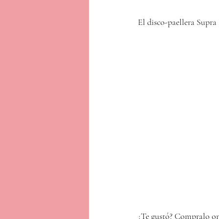
El disco-paellera Supra
¿Te gustó? Compralo onl