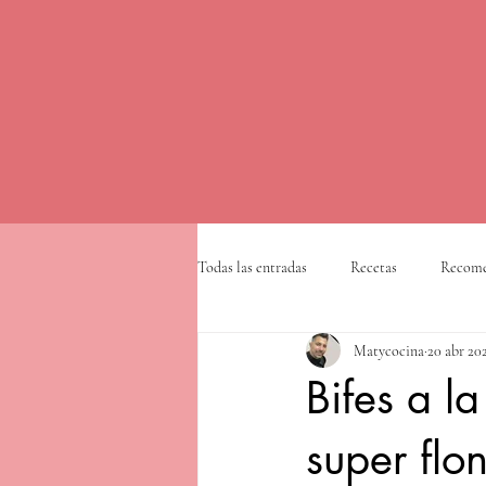
Todas las entradas
Recetas
Recome
Matycocina
20 abr 20
Bifes a la
super fl