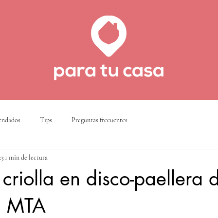
ndados
Tips
Preguntas frecuentes
23
1 min de lectura
 criolla en disco-paellera 
on MTA