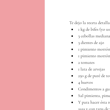
Te dejo la receta detalla
1 kg de bifes (yo u
3 cebollas mediana
3 dientes de ajo 
1 pimiento morrón
1 pimiento morrón
2 tomates 
1 lata de arvejas 
250 g de puré de t
4 huevos 
Condimentos a gu
Sal pimienta, pim
Y para hacer ésta 
asas y con tapa de