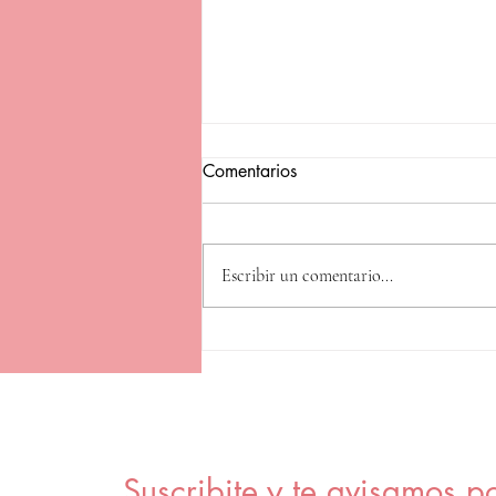
Comentarios
Escribir un comentario...
Vacío al horno con papas y
verduras 🥩
Suscribite y te avisamos p