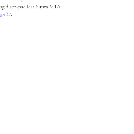
ing disco-paellera Supra MTA:
Y3prRA