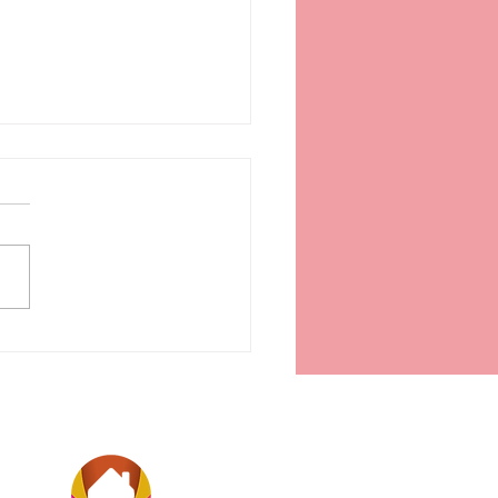
ada de frutillas: la receta
a que no puede faltar en
no🍓🍋