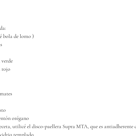
da: 
sé bola de lomo )
s 
 verde
 rojo 
omates 
sto 
entón orégano 
receta, utilicé el disco-paellera Supra MTA, que es antiadherente
 vidrio templado.